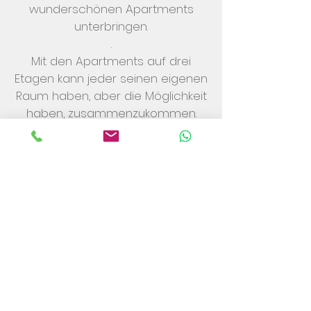
wunderschönen Apartments
unterbringen.
.
Mit den Apartments auf drei
Etagen kann jeder seinen eigenen
Raum haben, aber die Möglichkeit
haben, zusammenzukommen.
Warum treffen Sie sich nicht in
der Penthouse-Wohnung für Tee
und Geburtstagstorte? Oder
versammeln Sie sich auf der
privaten Terrasse des Courtyard-
Apartments, das mit
Außenheizungen ausgestattet ist,
für ein Glas Pre-Dinner-Sprudel
für Ihren Komfort? Die
Designmerkmale und das
luxuriöse Ambiente der